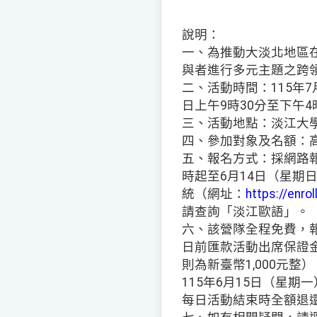
說明：
一、為推動大淡北地區
與者進行多元主題之跨
二、活動時間：115年
日上午9時30分至下午4
三、活動地點：淡江大學
四、參加對象及名額：高
五、報名方式：採網路報
時起至6月14日（星期
統（網址：
https://enrol
請查詢「淡江歐語」。
六、該營隊全程免費，報
日前匯款活動出席保證金
則為新臺幣1,000元
115年6月15日（星
每日活動結束時全額退