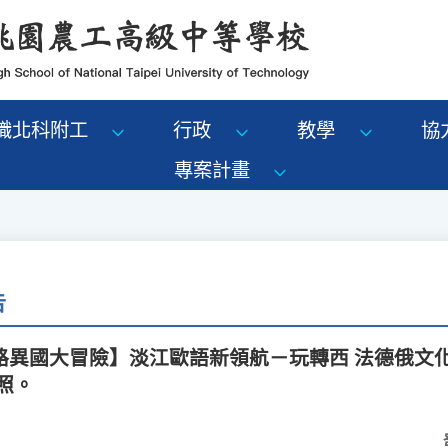
識北科附工
行政
教學
協
專案計畫
告
路異國大冒險】淡江歐語新領航－玩轉西 法德俄文
照。