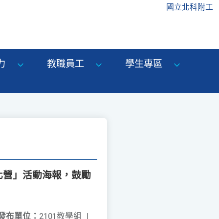
國立北科附工
力
教職員工
學生專區
化營」活動海報，鼓勵
發布單位：
2101教學組
|