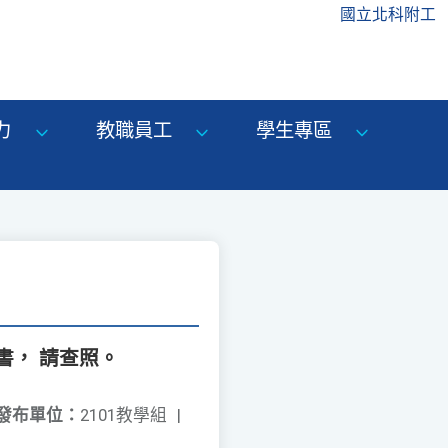
國立北科附工
力
教職員工
學生專區
書， 請查照。
發布單位：
2101教學組
|