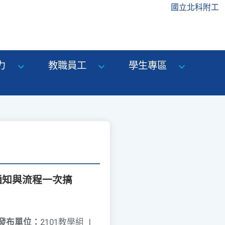
國立北科附工
力
教職員工
學生專區
通知與流程一次搞
發布單位：
2101教學組
|