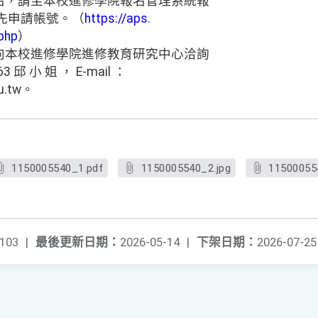
名，請至本校進修學院報名管理系統報
先申請帳號。（
https://aps.
php
）
向本校進修學院進修教育研究中心洽詢
63 邱 小 姐 ， E-mail ：
du.tw。
1150005540_1.pdf
1150005540_2.jpg
11500055
103
|
最後更新日期：
2026-05-14
|
下架日期：
2026-07-25