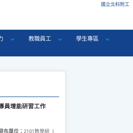
國立北科附工
力
教職員工
學生專區
導員增能研習工作
發布單位：
2101教學組
|