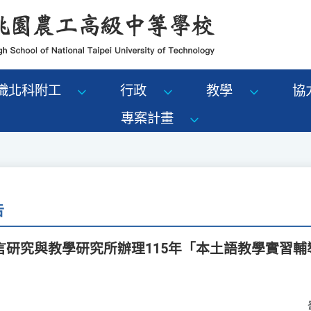
識北科附工
行政
教學
協
專案計畫
告
言研究與教學研究所辦理115年「本土語教學實習輔