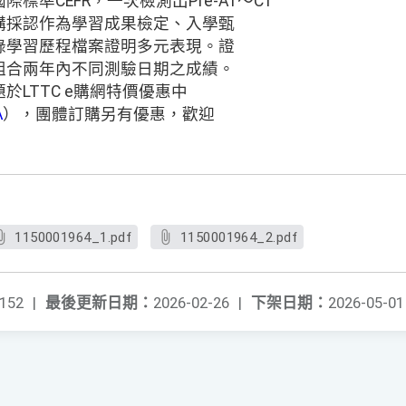
標準CEFR，一次檢測出Pre-A1～C1
構採認作為學習成果檢定、入學甄
錄學習歷程檔案證明多元表現。證
組合兩年內不同測驗日期之成績。
試題於LTTC e購網特價優惠中
A
），團體訂購另有優惠，歡迎
1150001964_1.pdf
1150001964_2.pdf
152
|
最後更新日期：
2026-02-26
|
下架日期：
2026-05-01