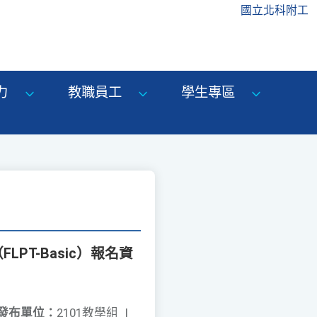
國立北科附工
力
教職員工
學生專區
PT-Basic）報名資
發布單位：
2101教學組
|