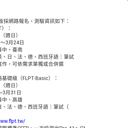
asic皆採網路報名，測驗資訊如下：
T）：
日（週日）
～3月24日
臺中、臺南
英、日、法、德、西班牙語｜筆試
寫作，可依需求單獨或合併選
基礎級（FLPT-Basic）：
日（週日）
3月31日
臺中、高雄
日、法、德、西班牙語｜筆試（
www.flpt.tw/