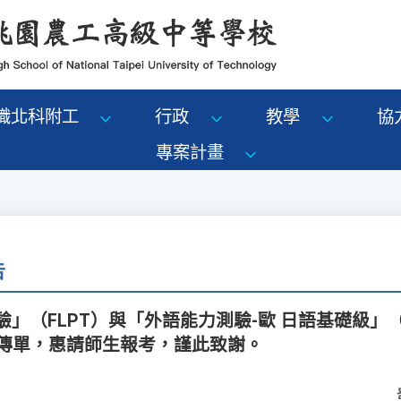
識北科附工
行政
教學
協
專案計畫
告
驗」（FLPT）與「外語能力測驗-歐 日語基礎級」（FL
 傳單，惠請師生報考，謹此致謝。