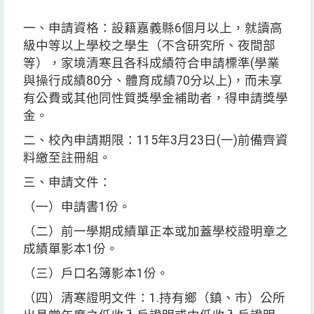
一、申請資格：設籍嘉義縣
6
個月以上，就讀高
級中等以上學校之學生（不含研究所、夜間部
等），家境清寒且各科成績符合申請標準
(
學業
與操行成績
80
分、體育成績
70
分以上
)
，而未享
有公費或其他同性質獎學金補助者，得申請獎學
金。
二、校內申請期限：
115
年
3
月
23
日
(
一
)
前備齊資
料繳至註冊組。
三、申請文件：
（一）申請書
1
份。
（二）前一學期成績單正本或加蓋學校證明章之
成績單影本
1
份。
（三）戶口名簿影本
1
份。
（四）清寒證明文件：
1.
持有鄉（鎮、市）公所