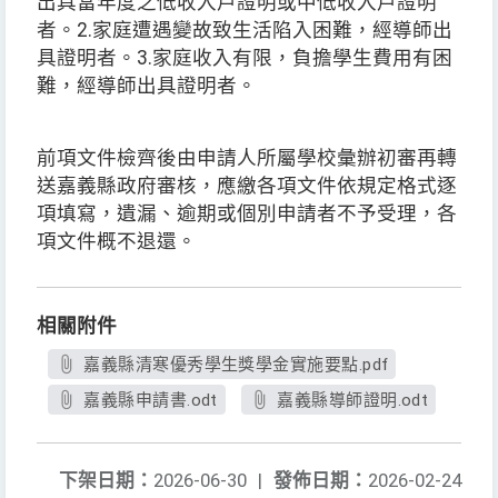
出具當年度之低收入戶證明或中低收入戶證明
者。
2.
家庭遭遇變故致生活陷入困難，經導師出
具證明者。
3.
家庭收入有限，負擔學生費用有困
難，經導師出具證明者。
前項文件檢齊後由申請人所屬學校彙辦初審再轉
送嘉義縣政府審核，應繳各項文件依規定格式逐
項填寫，遺漏、逾期或個別申請者不予受理，各
項文件概不退還。
相關附件
嘉義縣清寒優秀學生獎學金實施要點.pdf
嘉義縣申請書.odt
嘉義縣導師證明.odt
下架日期：
2026-06-30
|
發佈日期：
2026-02-24