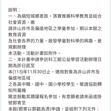
說明：
一、為縮短城鄉差距，落實推展科學教育並結合
社會資源，邀
請非山非市及偏遠地區之學童參加，期以本館之
教育資源
及社會各界的力量，啟發學童對科學的興趣，爰
規劃辦理
本活動，活動計畫如附件。
二、本計畫申請參訪科工館公益學習活動辦理日
期為即日起至
本(115)年11月30日止，適用對象為非山非市及
偏遠地區域
之各高中職、國中、國小學校學生。敬請協助轉
知所屬機
關並鼓勵其踴躍報名參加，有意願者請來函或掛
號郵寄至
本館(郵寄以郵戳為憑)申請，並檢附下列文件：