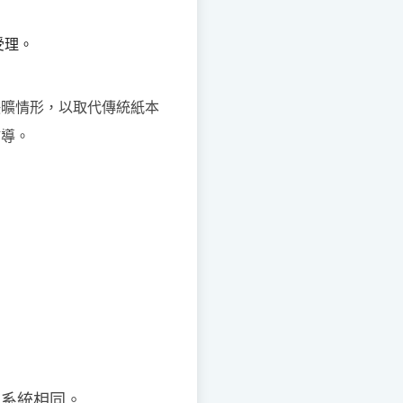
受理。
缺曠情形，以取代傳統紙本
輔導。
詢系統相同。