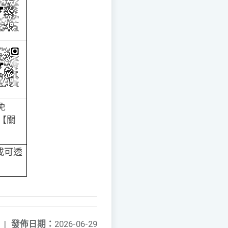
免
請【關
或可透
|
發佈日期：
2026-06-29