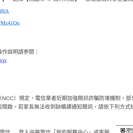
Q48lA
cc/Mz41Qn
操作說明請參閱：
4qx
（NCC）規定，電信業者近期加強簡訊詐騙防堵機制，部
設開啟。若家長無法收到缺曠課通知簡訊，請依下列方式
電信 → 登入中華電信「我的服務中心」或客服