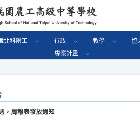
識北科附工
行政
教學
協
專案計畫
告
20週，周報表發放通知