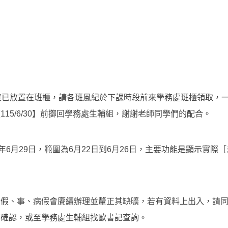
表已放置在班櫃，請各班風紀於下課時段前來學務處班櫃領取，
15/6/30】前擲回學務處生輔組，謝謝老師同學們的配合。
年6月29日，範圍為6月22日到6月26日，主要功能是顯示實
公假、事、病假會賡續辦理並釐正其缺曠，若有資料上出入，請
師確認，或至學務處生輔組找歐書記查詢。