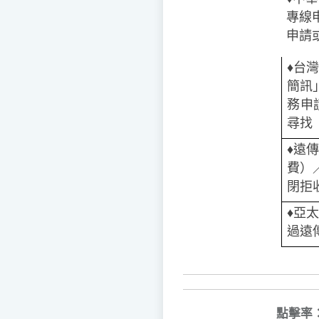
專線
申請或
♦️
台灣
簡訊
務申
尋找
♦️
遠傳
費）
閉拒
♦️️
亞太
過遠
點擊率