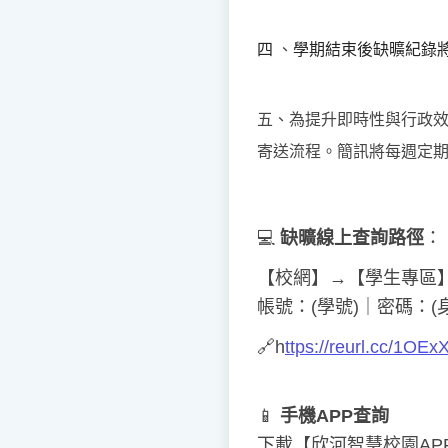
四
、
學期結束後缺曠紀錄
五、為提升即時性與行政
寄送流程。簡訊將每週定
💻
缺曠線上查詢
路徑
：
【校網】→【學生專區
帳號：(學號)｜密碼：
🔗
h
ttps://reurl.cc/1OEx
📱
手機APP查詢
下載【欣河智慧校園AP