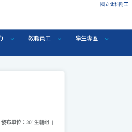
國立北科附工
力
教職員工
學生專區
發布單位：
301生輔組
|