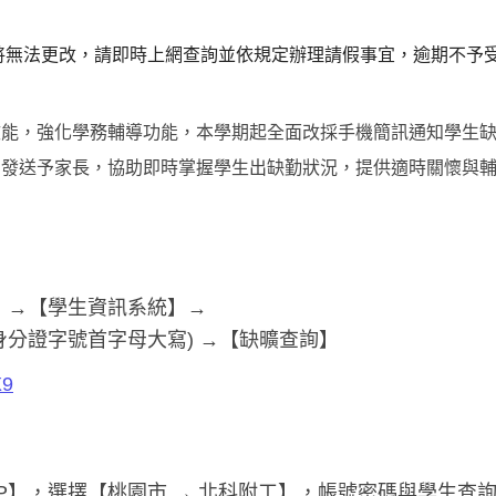
將無法更改，
請即時上網查詢並依規定辦理請假事宜，逾期不予
效能，強化學務輔導功能，本學期起全面改採手機簡訊通知學生
期發送予家長，協助即時掌握學生出缺勤狀況，提供適時關懷與
】→【學生資訊系統】→
(身分證字號首字母大寫) →【缺曠查詢】
X9
P】，選擇【桃園市 → 北科附工】，帳號密碼與學生查