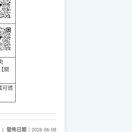
免
請【關
或可透
|
發佈日期：
2026-06-08