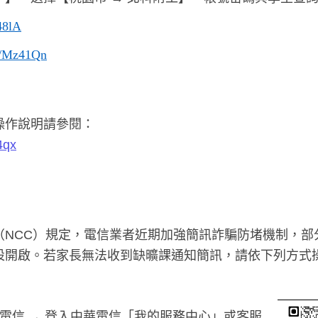
Q48lA
cc/Mz41Qn
操作說明請參閱：
4qx
（NCC）規定，電信業者近期加強簡訊詐騙防堵機制，部
設開啟。若家長無法收到缺曠課通知簡訊，請依下列方式
電信 → 登入中華電信「我的服務中心」或客服