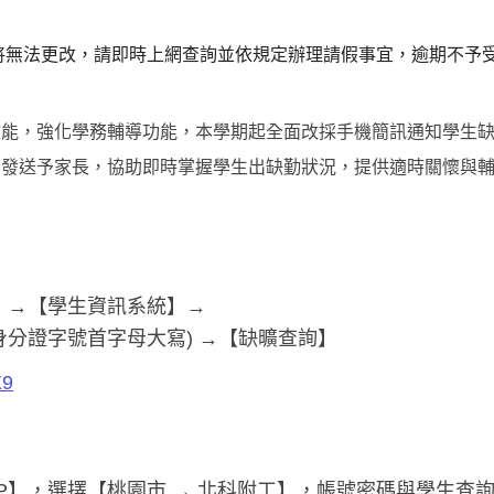
將無法更改，
請即時上網查詢並依規定辦理請假事宜，逾期不予
效能，強化學務輔導功能，本學期起全面改採手機簡訊通知學生
期發送予家長，協助即時掌握學生出缺勤狀況，提供適時關懷與
】→【學生資訊系統】→
(身分證字號首字母大寫) →【缺曠查詢】
X9
P】，選擇【桃園市 → 北科附工】，帳號密碼與學生查