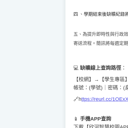
四
、
學期結束後缺曠紀錄
五、為提升即時性與行政
寄送流程。簡訊將每週定
💻
缺曠線上查詢
路徑
：
【校網】→【學生專區
帳號：(學號)｜密碼：
🔗
h
ttps://reurl.cc/1OEx
📱
手機APP查詢
下載【欣河智慧校園AP