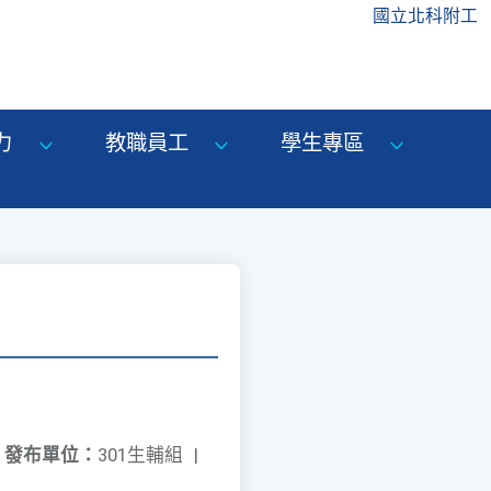
國立北科附工
力
教職員工
學生專區
發布單位：
301生輔組
|