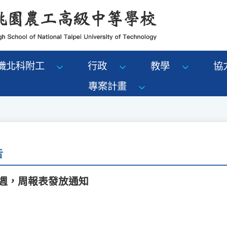
識北科附工
行政
教學
協
專案計畫
告
17週，周報表發放通知