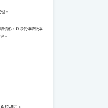
受理。
缺曠情形，以取代傳統紙本
輔導。
詢系統相同。