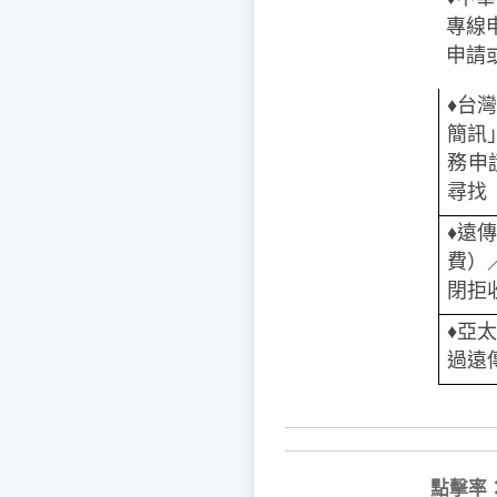
專線
申請或
♦️
台灣
簡訊
務申
尋找
♦️
遠傳
費）
閉拒
♦️️
亞太
過遠
點擊率