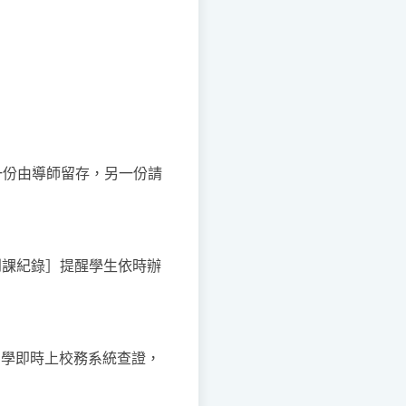
一份由導師留存，另一份請
到課紀錄］提醒學生依時辦
同學即時上校務系統查證，