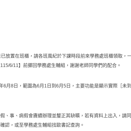
表已放置在班櫃，請各班風紀於下課時段前來學務處班櫃領取，
15/6/11】前擲回學務處生輔組，謝謝老師同學們的配合。
5年6月8日，範圍為6月1日到6月5日，主要功能是顯示實際［未
公假、事、病假會賡續辦理並釐正其缺曠，若有資料上出入，請
師確認，或至學務處生輔組找歐書記查詢。