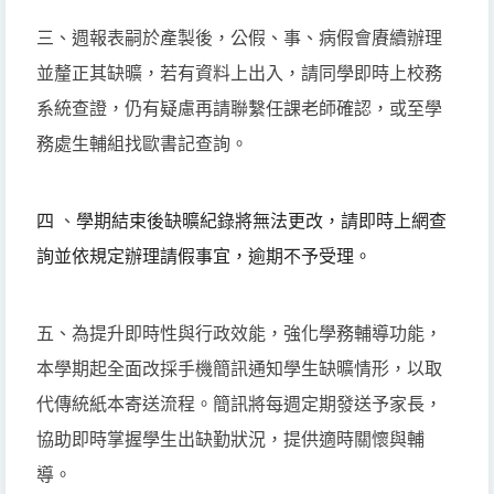
三、週報表嗣於產製後，公假、事、病假會賡續辦理
並釐正其缺曠，若有資料上出入，請同學即時上校務
系統查證，仍有疑慮再請聯繫任課老師確認，或至學
務處生輔組找歐書記查詢。
四
、
學期結束後缺曠紀錄將無法更改，
請即時上網查
詢並依規定辦理請假事宜，逾期不予受理。
五、為提升即時性與行政效能，強化學務輔導功能，
本學期起全面改採手機簡訊通知學生缺曠情形，以取
代傳統紙本寄送流程。簡訊將每週定期發送予家長，
協助即時掌握學生出缺勤狀況，提供適時關懷與輔
導。