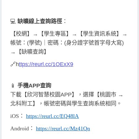
💻
缺曠線上查詢
路徑
：
【校網】→【學生專區】→【學生資訊系統】→
帳號：(學號)｜密碼：(身分證字號首字母大寫)
→【缺曠查詢】
🔗
h
ttps://reurl.cc/1OExX9
📱
手機APP查詢
下載【欣河智慧校園APP】，選擇【桃園市 →
北科附工】，帳號密碼與學生查詢系統相同。
iOS
：
https://reurl.cc/EQ48lA
Android
：
https://reurl.cc/Mz41Qn