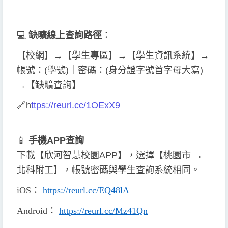
💻
缺曠線上查詢
路徑
：
【校網】→【學生專區】→【學生資訊系統】→
帳號：(學號)｜密碼：(身分證字號首字母大寫)
→【缺曠查詢】
🔗
h
ttps://reurl.cc/1OExX9
📱
手機APP查詢
下載【欣河智慧校園APP】，選擇【桃園市 →
北科附工】，帳號密碼與學生查詢系統相同。
iOS
：
https://reurl.cc/EQ48lA
Android
：
https://reurl.cc/Mz41Qn