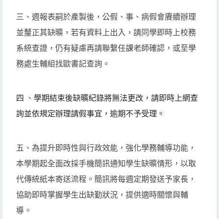
三、週報表嗣於產製後，公假、事、病假會賡續辦理
並釐正其缺曠，若有資料上出入，請同學即時上校務
系統查證，仍有疑慮再請聯繫任課老師確認，或至學
務處生輔組找歐書記查詢。
四
、
學期結束後缺曠紀錄將無法更改，
請即時上網查
詢並依規定辦理請假事宜，逾期不予受理。
五、為提升即時性與行政效能，強化學務輔導功能，
本學期起全面改採手機簡訊通知學生缺曠情形，以取
代傳統紙本寄送流程。簡訊將每週定期發送予家長，
協助即時掌握學生出缺勤狀況，提供適時關懷與輔
導。