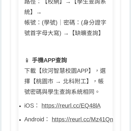
路徑：【校網】→【學生查詢系
統】→
帳號：(學號)｜密碼：(身分證字
號首字母大寫) →【缺曠查詢】
📱
手機APP查詢
下載【欣河智慧校園APP】，選
擇【桃園市 → 北科附工】，帳
號密碼與學生查詢系統相同。
iOS
：
https://reurl.cc/EQ48lA
Android
：
https://reurl.cc/Mz41Qn