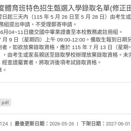
年度體育班特色招生甄選入學錄取名單(
修正
三天內（115 年 5 月 26 日至 5 月 28 日）由考
試務組提出申請，不受理郵寄申請。
年6月04~11日繳交國中畢業證書至本校教務處註冊組。
7 月 9 日（星期四）上午 09:00-12:00。備取生報到日
，如欲放棄錄取資格，應於 115 年 7 月 13 日（星期
」，由考生或家長親送至錄取學校辦理放棄錄取資格。未
，經查證屬實者，將取消後項考試錄取資格。
章。
pdf
124
|
最後更新日期：
2026-05-26
|
下架日期：
2027-06-01