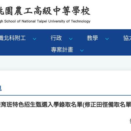
識北科附工
行政
教學
協
專案計畫
息
體育班特色招生甄選入學錄取名單(修正田徑備取名單