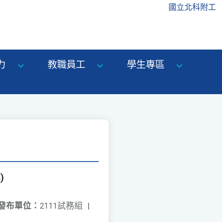
國立北科附工
力
教職員工
學生專區
)
發布單位：
2111試務組
|