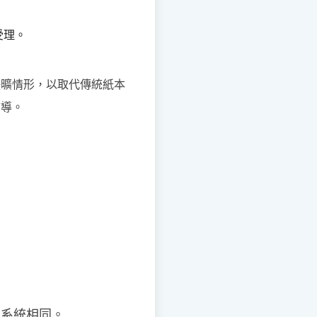
受理。
缺曠情形，以取代傳統紙本
輔導。
詢系統相同。