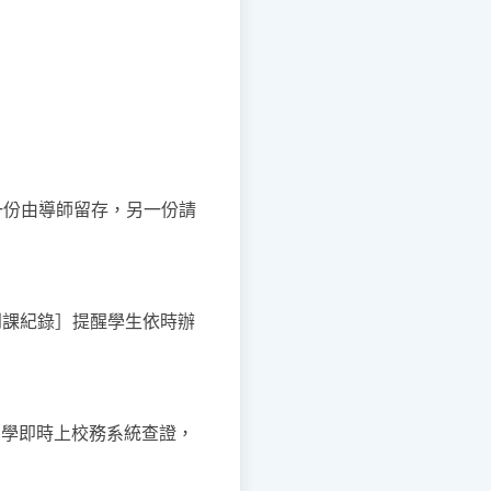
一份由導師留存，另一份請
到課紀錄］提醒學生依時辦
同學即時上校務系統查證，