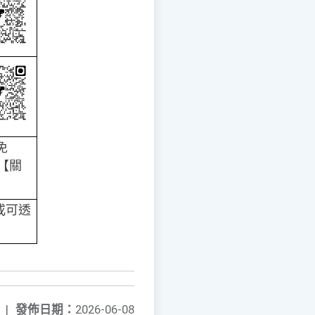
免
請【關
或可透
|
發佈日期：
2026-06-08