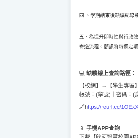
四
、
學期結束後缺曠紀錄
五、為提升即時性與行政
寄送流程。簡訊將每週定
💻
缺曠線上查詢
路徑
：
【校網】→【學生專區
帳號：(學號)｜密碼：
🔗
h
ttps://reurl.cc/1OEx
📱
手機APP查詢
下載【欣河智慧校園AP