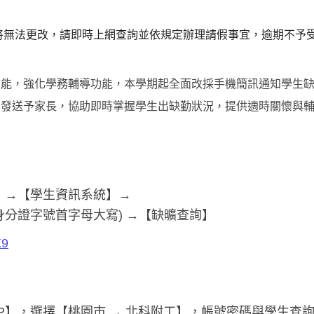
將無法更改，
請即時上網查詢並依規定辦理請假事宜，逾期不予
效能，強化學務輔導功能，本學期起全面改採手機簡訊通知學生
期發送予家長，協助即時掌握學生出缺勤狀況，提供適時關懷與
】→【學生資訊系統】→
(身分證字號首字母大寫) →【缺曠查詢】
X9
P】，選擇【桃園市 → 北科附工】，帳號密碼與學生查