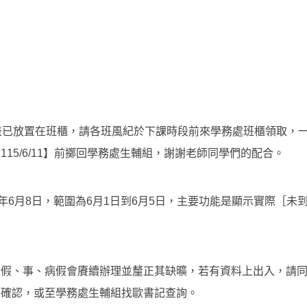
表已放置在班櫃，請各班風紀於下課時段前來學務處班櫃領取，
15/6/11】前擲回學務處生輔組，謝謝老師同學們的配合。
5年6月8日，範圍為6月1日到6月5日，主要功能是顯示實際［未
公假、事、病假會賡續辦理並釐正其缺曠，若有資料上出入，請
師確認，或至學務處生輔組找歐書記查詢。