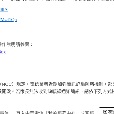
Q48lA
cc/Mz41Qn
操作說明請參閱：
4qx
（NCC）規定，電信業者近期加強簡訊詐騙防堵機制，部
設開啟。若家長無法收到缺曠課通知簡訊，請依下列方式
電信 → 登入中華電信「我的服務中心」或客服