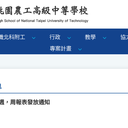
識北科附工
行政
教學
協
專案計畫
息
17週，周報表發放通知