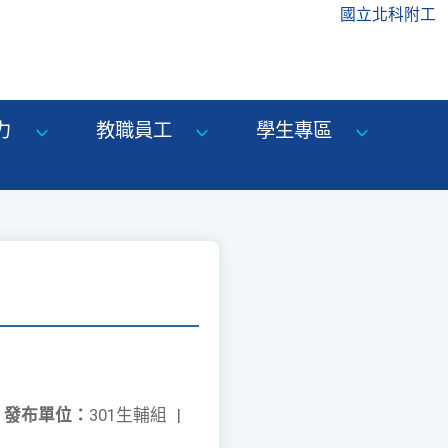
國立北科附工
力
教職員工
學生專區
發布單位：
301生輔組
|