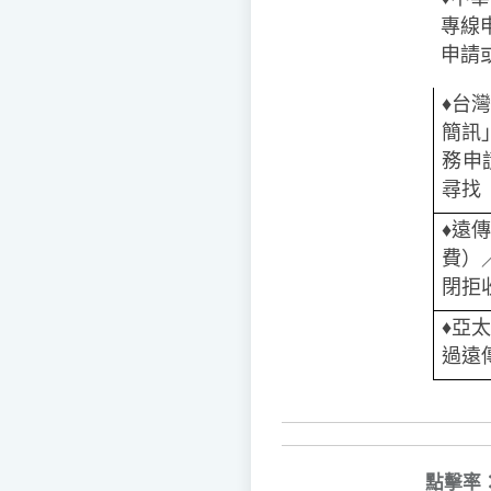
專線
申請或
♦️
台灣
簡訊
務申
尋找
♦️
遠傳
費）
閉拒
♦️️
亞太
過遠
點擊率