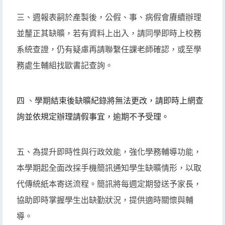
三、週報表嗣於產製後，公假、事、病假會賡續辦理
並釐正其缺曠，若有資料上出入，請同學即時上校務
系統查證，仍有疑慮再請聯繫任課老師確認，或至學
務處生輔組找歐書記查詢。
四
、
學期結束後缺曠紀錄將無法更改，
請即時上網查
詢並依規定辦理請假事宜，逾期不予受理。
五、為提升即時性與行政效能，強化學務輔導功能，
本學期起全面改採手機簡訊通知學生缺曠情形，以取
代傳統紙本寄送流程。簡訊將每週定期發送予家長，
協助即時掌握學生出缺勤狀況，提供適時關懷與輔
導。