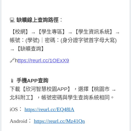
💻
缺曠線上查詢
路徑
：
【校網】→【學生專區】→【學生資訊系統】→
帳號：(學號)｜密碼：(身分證字號首字母大寫)
→【缺曠查詢】
🔗
h
ttps://reurl.cc/1OExX9
📱
手機APP查詢
下載【欣河智慧校園APP】，選擇【桃園市 →
北科附工】，帳號密碼與學生查詢系統相同。
iOS
：
https://reurl.cc/EQ48lA
Android
：
https://reurl.cc/Mz41Qn