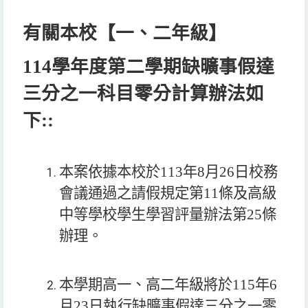
有關本校【一、二年級】
114
學年度第二學期
缺
曠事假達
三分之一科目零分計算辦法如
下
::
本案依據本校於
113
年
8
月
26
日校務
會議通過之請假規定第
11
條及高級
中等學校學生學習評量辦法第
25
條
辦理。
本學期高一、高二年級將於115年6
月23日執行缺曠事假達三分之一零