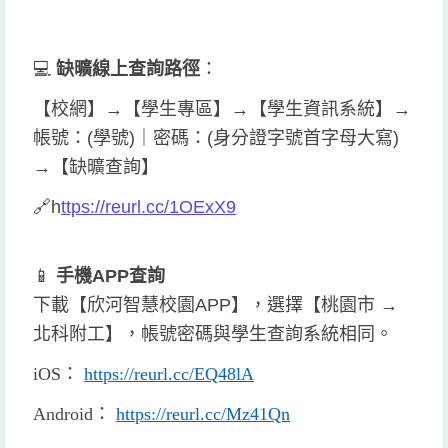
💻
缺曠線上查詢
路徑
：
【校網】→【學生專區】→【學生資訊系統】→
帳號：(學號)｜密碼：(身分證字號首字母大寫)
→【缺曠查詢】
🔗
h
ttps://reurl.cc/1OExX9
📱
手機APP查詢
下載【欣河智慧校園APP】，選擇【桃園市 →
北科附工】，帳號密碼與學生查詢系統相同。
iOS
：
https://reurl.cc/EQ48lA
Android
：
https://reurl.cc/Mz41Qn