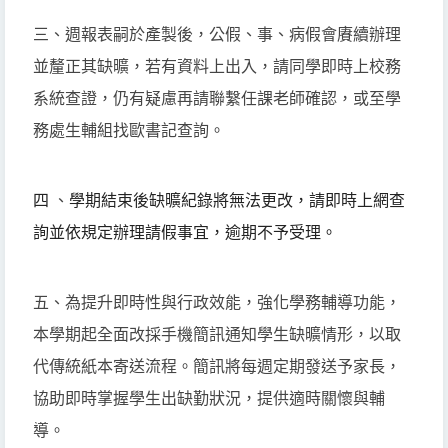
三、週報表嗣於產製後，公假、事、病假會賡續辦理
並釐正其缺曠，若有資料上出入，請同學即時上校務
系統查證，仍有疑慮再請聯繫任課老師確認，或至學
務處生輔組找歐書記查詢。
四
、
學期結束後缺曠紀錄將無法更改，
請即時上網查
詢並依規定辦理請假事宜，逾期不予受理。
五、為提升即時性與行政效能，強化學務輔導功能，
本學期起全面改採手機簡訊通知學生缺曠情形，以取
代傳統紙本寄送流程。簡訊將每週定期發送予家長，
協助即時掌握學生出缺勤狀況，提供適時關懷與輔
導。