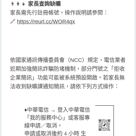
👨
👩
👧
家長查詢缺曠
家長需先行註冊帳號，操作說明請參閱：
🔗
https://reurl.cc/WOR4qx
依國家通訊傳播委員會（NCC）規定，電信業者
近期加強簡訊詐騙防堵機制，部分門號之「拒收
企業簡訊」功能可能被系統預設開啟。若家長無
法收到缺曠課通知簡訊，請依下列方式操作：
♦️
中華電信 → 登入中華電信
「我的服務中心」或客服專
線申請／取消。
申請或取消後約 4 小時 生