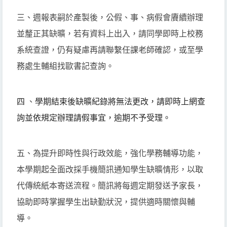
三、週報表嗣於產製後，公假、事、病假會賡續辦理
並釐正其缺曠，若有資料上出入，請同學即時上校務
系統查證，仍有疑慮再請聯繫任課老師確認，或至學
務處生輔組找歐書記查詢。
四
、
學期結束後缺曠紀錄將無法更改，
請即時上網查
詢並依規定辦理請假事宜，逾期不予受理。
五、為提升即時性與行政效能，強化學務輔導功能，
本學期起全面改採手機簡訊通知學生缺曠情形，以取
代傳統紙本寄送流程。簡訊將每週定期發送予家長，
協助即時掌握學生出缺勤狀況，提供適時關懷與輔
導。