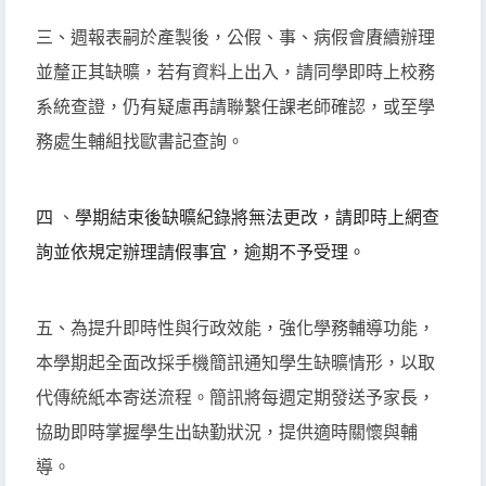
三、週報表嗣於產製後，公假、事、病假會賡續辦理
並釐正其缺曠，若有資料上出入，請同學即時上校務
系統查證，仍有疑慮再請聯繫任課老師確認，或至學
務處生輔組找歐書記查詢。
四
、
學期結束後缺曠紀錄將無法更改，
請即時上網查
詢並依規定辦理請假事宜，逾期不予受理。
五、為提升即時性與行政效能，強化學務輔導功能，
本學期起全面改採手機簡訊通知學生缺曠情形，以取
代傳統紙本寄送流程。簡訊將每週定期發送予家長，
協助即時掌握學生出缺勤狀況，提供適時關懷與輔
導。