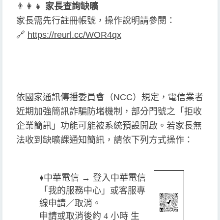
👨
👩
👧
家長查詢缺曠
家長需先行註冊帳號，操作說明請參閱：
🔗
https://reurl.cc/WOR4qx
依國家通訊傳播委員會（NCC）規定，電信業者
近期加強簡訊詐騙防堵機制，部分門號之「拒收
企業簡訊」功能可能被系統預設開啟。若家長無
法收到缺曠課通知簡訊，請依下列方式操作：
♦️
中華電信 → 登入中華電信
「我的服務中心」或客服專
線申請／取消。
申請或取消後約 4 小時 生