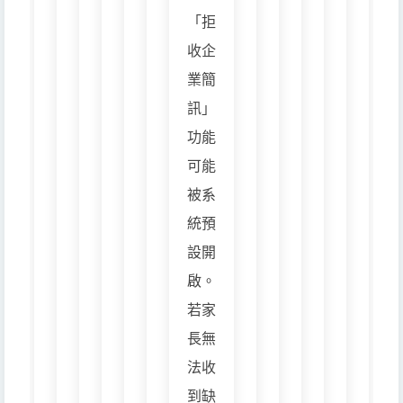
「拒
收企
業簡
訊」
功能
可能
被系
統預
設開
啟。
若家
長無
法收
到缺