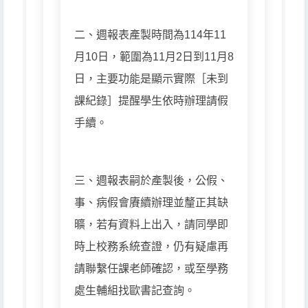
二、週報表產製時間為114年11
月10日，範圍為11月2日到11月8
日，主要功能是顯示實際［未到
課紀錄］提醒學生依時辦理請假
手續。
三、週報表嗣於產製後，公假、
事、病假會賡續辦理並釐正其缺
曠，若有資料上出入，請同學即
時上校務系統查證，仍有疑慮再
請聯繫任課老師確認，或至學務
處生輔組找歐書記查詢。