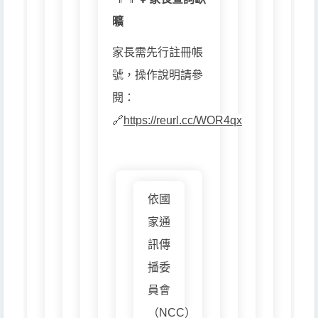
曠
家長需先行註冊帳
號，操作說明請參
閱：
🔗
https://reurl.cc/WOR4qx
依國
家通
訊傳
播委
員會
（NCC）