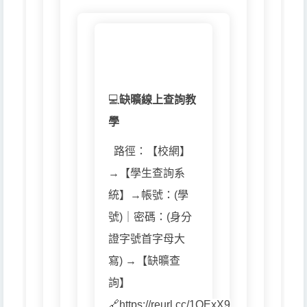
💻
缺曠線上查詢教
學
路徑：【校網】
→【學生查詢系
統】→帳號：(學
號)｜密碼：(身分
證字號首字母大
寫) →【缺曠查
詢】
🔗
https://reurl.cc/1OExX9