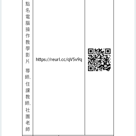
點
名
電
腦
操
作
教
學
影
https://reurl.cc/qV5v9q
片
導
師
,
任
課
教
師
,
社
團
老
師