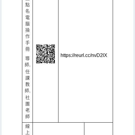
點
名
電
腦
操
作
手
冊
https://reurl.cc/nvD2lX
導
師
,
任
課
教
師
,
社
團
老
師
線
上