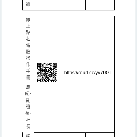
師
線
上
點
名
電
腦
操
作
手
https://reurl.cc/yv70Gl
冊
風
紀
-
副
班
長
-
社
長
線