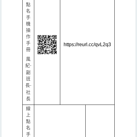
點
名
手
機
操
作
手
https://reurl.cc/qvL2q3
冊
風
紀
-
副
班
長
-
社
長
線
上
點
名
手