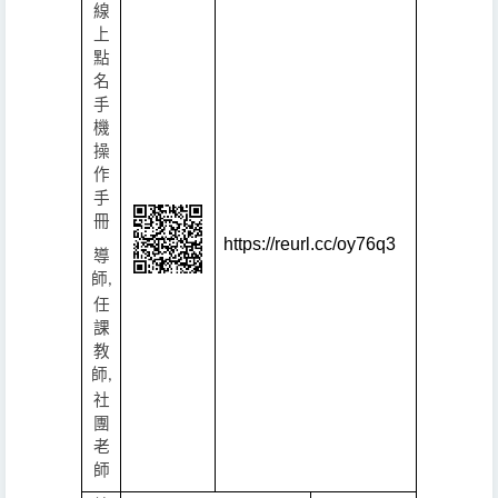
線
上
點
名
手
機
操
作
手
冊
https://reurl.cc/oy76q3
導
師
,
任
課
教
師
,
社
團
老
師