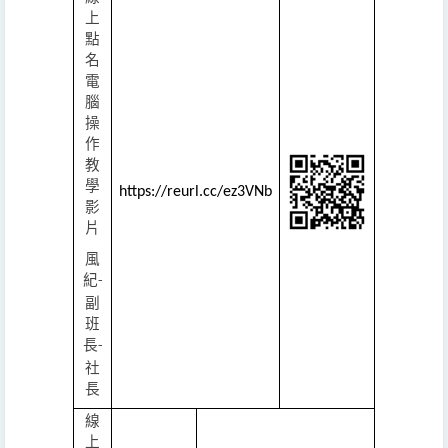
上
點
名
電
腦
操
作
教
學
https://reurl.cc/ez3VNb
影
片
風
紀
-
副
班
長
-
社
長
線
上