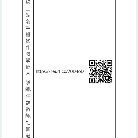
線
上
點
名
手
機
操
作
教
學
影
https://reurl.cc/70D4oD
片
導
師
,
任
課
教
師
,
社
團
老