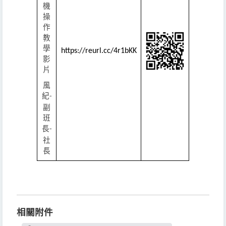
機
操
作
教
學
https://reurl.cc/4r1bKK
影
片
風
紀
-
副
班
長
-
社
長
相關附件