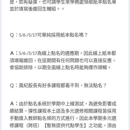
登，如有疑慮，也可請學生來學務處領取紙本點名單
並於填寫後繳回生輔組。。
Ｑ：
可單純採用紙本點名嗎？
5/6-/5/17
Ａ：
為線上點名的適應期，因此線上紙本都
5/6-/5/17
須填報繳回，在這期間有任何問題也可以直接反應，
會協助排除，以期全面線上點名時能夠運作順暢。
Ｑ：
？
風紀股長有好多課程都看不到，無法點名
Ａ：
由於點名系統於學期中上線測試，為避免影響成
績結算，
彈性課程本土語及多元選修相關課程皆採用
手動匯入教師點名條的方
式進行，因此本學期多元選
修課程（跨班）【暫無提供代點學生】
之功能，須由