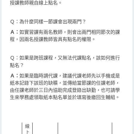
授課教師親自線上點名。
Ｑ：
？
為什麼同樣一節課會出現兩門
Ａ：
如實習課有兩名教師，則會出兩門相同節次的課
程，
因兩名授課教師皆具有點名的權限。
Ｑ：
如果是跨班課程，又無法代課點名，該如何進行
？
點名
Ａ：
如果是臨時調代課，建議代課老師先以
手機或是
紙本
記錄下該班的缺曠，並傳給當節課的任課老師，
由任課老師於三日內協助完成登錄出缺勤
，也可請學
生來學務處領取紙本點名單並於填寫後繳回生輔組。
線
上