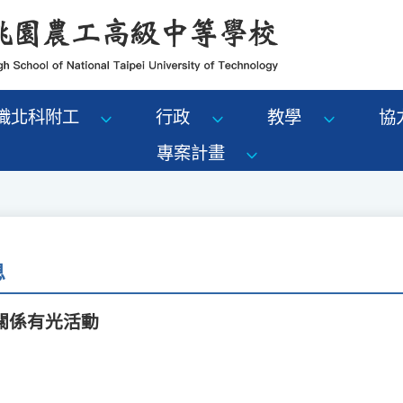
識北科附工
行政
教學
協
專案計畫
息
，關係有光活動