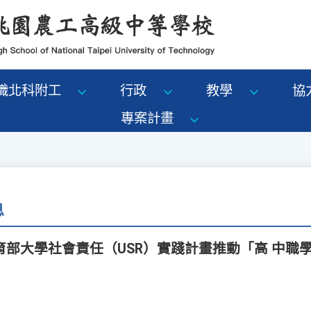
識北科附工
行政
教學
協
專案計畫
息
育部大學社會責任（USR）實踐計畫推動「高 中職