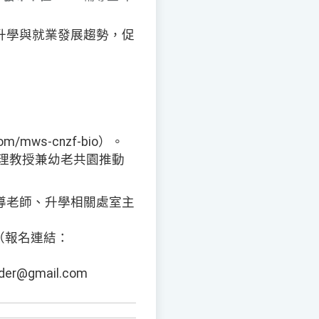
升學與就業發展趨勢，促
m/mws-cnzf-bio）。
助理教授兼幼老共園推動
導老師、升學相關處室主
（報名連結：
@gmail.com