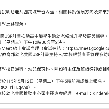
將說明幼老共園跨域學習內涵、相關科系發展方向及未來
升學進路理解。
共園USR計畫推動高中職學生跨幼老領域升學發展與輔導。
3日（星期三）下午12時30分至2時。
Meet 線上會議辦理（會議連結：https://meet.google.co
師/教育部幼老共園USR計畫主持人/本校銀髮產業管理系
等學校普通科、幼兒保育科、照顧科主任及班級導師或輔
於115年5月12日（星期二）下午5時前完成線上報名。
2BStKXTrfTLqAh8）。
共園推動中心翟中運專案經理，e-mail：Kinderelder