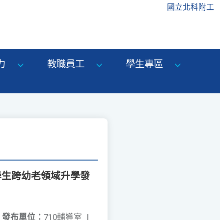
國立北科附工
力
教職員工
學生專區
學生跨幼老領域升學發
發布單位：
710輔導室
|