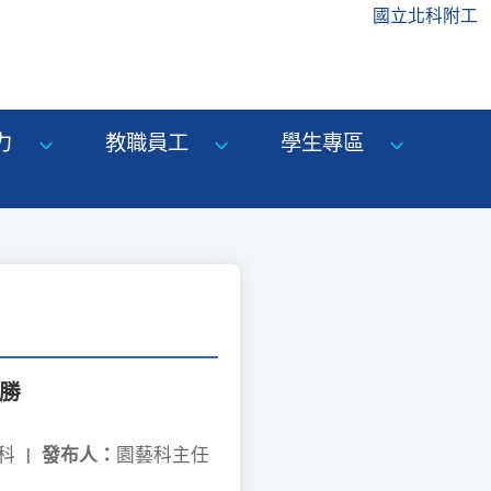
國立北科附工
力
教職員工
學生專區
優勝
藝科
|
發布人：
園藝科主任