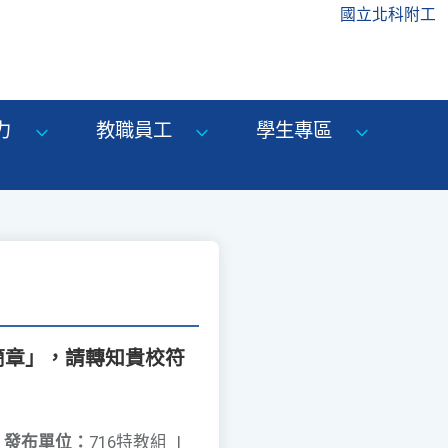
國立北科附工
力
教職員工
學生專區
簡章」，請轉知貴校符
發布單位：
716特教組
|