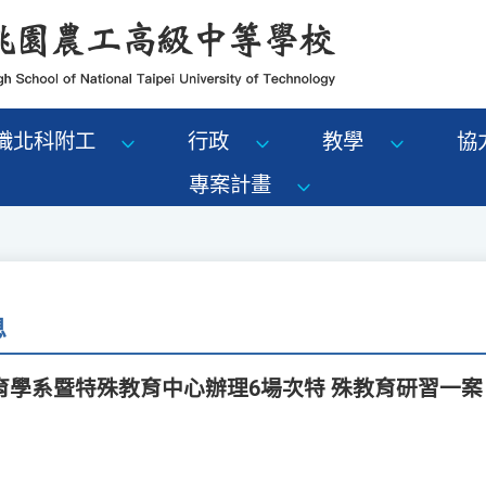
識北科附工
行政
教學
協
專案計畫
息
育學系暨特殊教育中心辦理6場次特 殊教育研習一