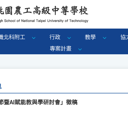
識北科附工
行政
教學
協
專案計畫
息
習節暨AI賦能教與學研討會」徵稿