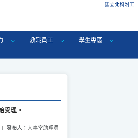
國立北科附工
力
教職員工
學生專區
始受理。
|
發布人：
人事室助理員