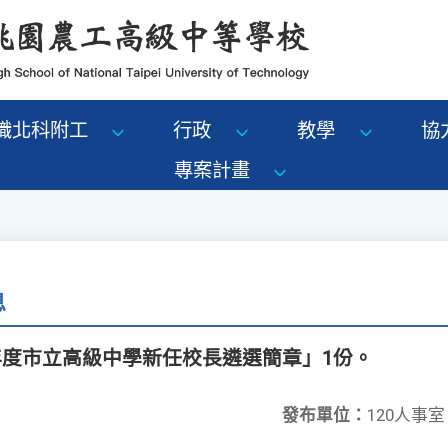
識北科附工
行政
教學
協
專案計畫
息
年度市立高級中學新任校長遴選簡章」1份。
發布單位：
120人事室