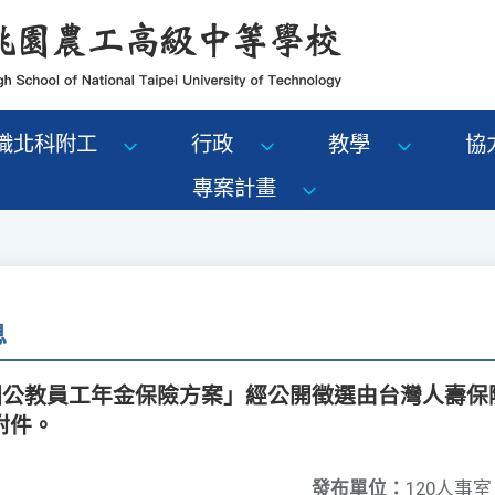
識北科附工
行政
教學
協
專案計畫
息
-全國公教員工年金保險方案」經公開徵選由台灣人壽
附件。
發布單位：
120人事室