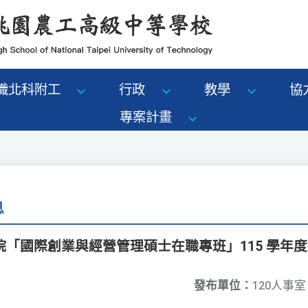
識北科附工
行政
教學
協
專案計畫
息
「國際創業與經營管理碩士在職專班」115 學年
發布單位：
120人事室