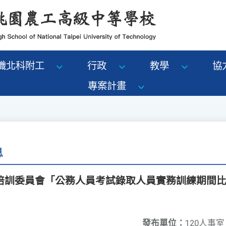
識北科附工
行政
教學
協
專案計畫
息
培訓委員會「公務人員考試錄取人員實務訓練期間
發布單位：
120人事室