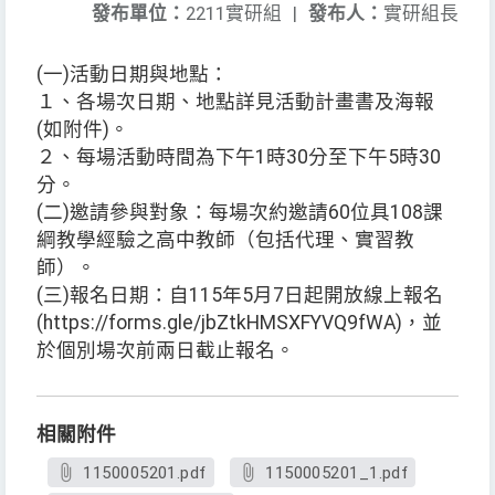
發布單位：
2211實研組
|
發布人：
實研組長
(一)活動日期與地點：
１、各場次日期、地點詳見活動計畫書及海報
(如附件)。
２、每場活動時間為下午1時30分至下午5時30
分。
(二)邀請參與對象：每場次約邀請60位具108課
綱教學經驗之高中教師（包括代理、實習教
師）。
(三)報名日期：自115年5月7日起開放線上報名
(https://forms.gle/jbZtkHMSXFYVQ9fWA)，並
於個別場次前兩日截止報名。
相關附件
1150005201.pdf
1150005201_1.pdf