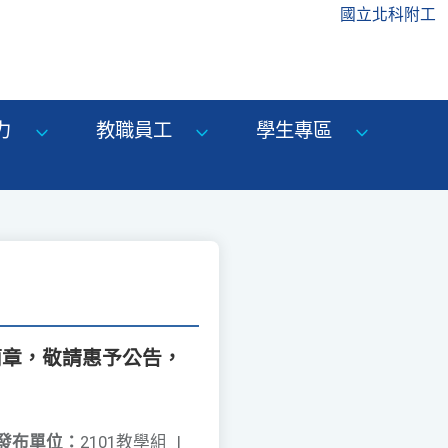
國立北科附工
力
教職員工
學生專區
簡章，敬請惠予公告，
發布單位：
2101教學組
|