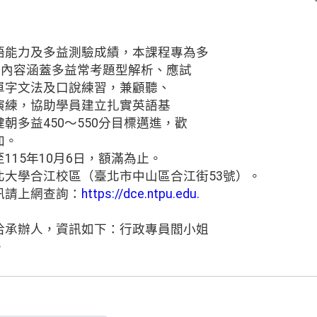
語能力及多益測驗成績，本課程專為多
，內容涵蓋多益常考題型解析、應試
單字文法及口說練習，兼顧聽、
演練，協助學員建立扎實英語基
朝多益450～550分目標邁進，歡
加。
115年10月6日，額滿為止。
北大學合江校區（臺北市中山區合江街53號）。
訊請上網查詢：
https://dce.ntpu.edu.
洽承辦人，資訊如下：行政專員閻小姐
。