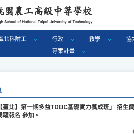
識北科附工
行政
教學
協
專案計畫
息
臺北】第一期多益TOEIC基礎實力養成班」 招生
踴躍報名 參加。