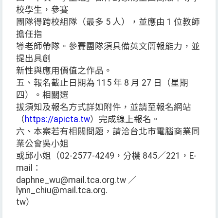
校學生，參賽
團隊得跨校組隊（最多 5 人），並應由 1 位教師
擔任指
導老師帶隊。參賽團隊須具備英文簡報能力，並
提出具創
新性與應用價值之作品。
五、報名截止日期為 115 年 8 月 27 日（星期
四）。相關選
拔須知及報名方式詳如附件，並請至報名網站
（
https://apicta.tw
）完成線上報名。
六、本案若有相關問題，請洽台北市電腦商業同
業公會吳小姐
或邱小姐（02-2577-4249，分機 845／221，E-
mail：
daphne_wu@mail.tca.org.tw ／
lynn_chiu@mail.tca.org.
tw）