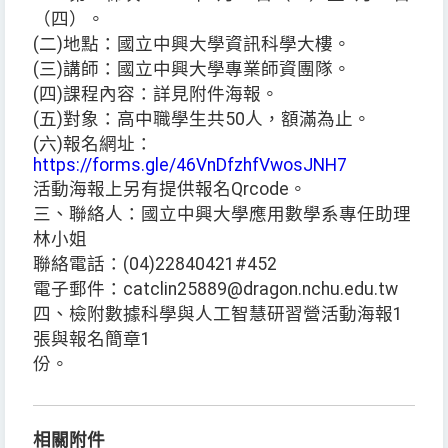
（四）。
(二)地點：國立中興大學資訊科學大樓。
(三)講師：國立中興大學專業師資團隊。
(四)課程內容：詳見附件海報。
(五)對象：高中職學生共50人，額滿為止。
(六)報名網址：
https://forms.gle/46VnDfzhfVwosJNH7
活動海報上另有提供報名Qrcode。
三、聯絡人：國立中興大學應用數學系專任助理
林小姐
聯絡電話：(04)22840421#452
電子郵件：catclin25889@dragon.nchu.edu.tw
四、檢附數據科學與人工智慧研習營活動海報1
張與報名簡章1
份。
相關附件