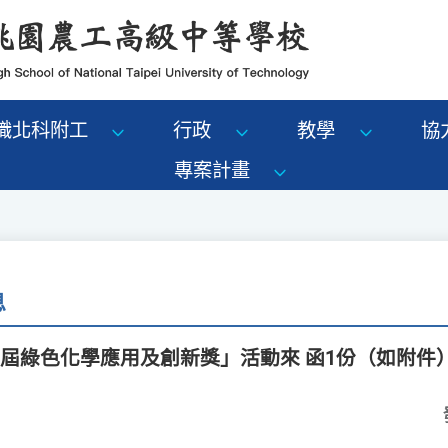
識北科附工
行政
教學
協
專案計畫
息
5屆綠色化學應用及創新獎」活動來 函1份（如附件