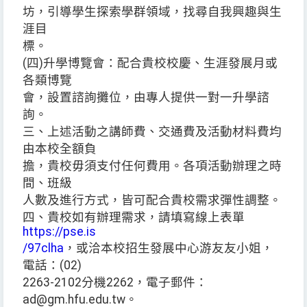
坊，引導學生探索學群領域，找尋自我興趣與生
涯目
標。
(四)升學博覽會：配合貴校校慶、生涯發展月或
各類博覽
會，設置諮詢攤位，由專人提供一對一升學諮
詢。
三、上述活動之講師費、交通費及活動材料費均
由本校全額負
擔，貴校毋須支付任何費用。各項活動辦理之時
間、班級
人數及進行方式，皆可配合貴校需求彈性調整。
四、貴校如有辦理需求，請填寫線上表單
https://pse.is
/97clha
，或洽本校招生發展中心游友友小姐，
電話：(02)
2263-2102分機2262，電子郵件：
ad@gm.hfu.edu.tw。