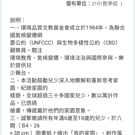
發布單位：
2101教學組
|
說明：
一、環境品質文教基金會成立於1984年，為聯合
國氣候變遷綱
要公約（UNFCCC）與生物多樣性公約（CBD）
觀察員。關注
環境教育、氣候變遷、環境法治與國際參與，樂
於提供兒
少舞台。
二、本活動鼓勵兒少深入地瞭解和重新思考家
園、紀錄家園的
樣貌，全球超過三十多國家兒少，數以萬計作
品，已透過
繪畫，傳遞屬於他們的家園意象。
三、誠摯邀請所有年滿6歲至18歲的兒少，於八
開（ B4，26
× 38 cm ）圖畫紙上繪出「我的家園」，創作風