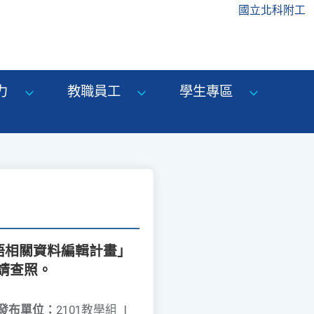
國立北科附工
力
教職員工
學生專區
語相關資料編輯計畫」
請查照。
發布單位：
2101教學組
|