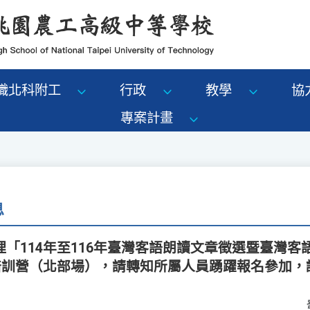
識北科附工
行政
教學
協
專案計畫
息
「114年至116年臺灣客語朗讀文章徵選暨臺灣客
作培訓營（北部場），請轉知所屬人員踴躍報名參加，