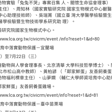
動物實驗「兔兔不哭」專案召集 人、關懷生命協會理事）
心主任）、周知林（國家實驗研究院 國家生物模式中心獸
式中心助理技術師）、吳瑞菁（國立臺 灣大學醫學檢驗暨
醫學檢驗暨生物技術學系研究助 理）。
驗研究院國家生物模式中心。
ca.org.tw/civicrm/event /info?reset=1&id=80
教育中落實動物保護－宜蘭場
）至7月22日（三）
灣動物與人學會理事長、北京清華 大學科技哲學博士）、
臺北市松山高中教師）、黃柏諺 （「鄰家鮮蛋」友善飼養
動物福利標章主任）、山夢嫻 （輔仁大學師資培育中心助
鄰家鮮蛋」友善飼養蛋雞場。
ca.org.tw/civicrm/event/info?reset=1&id=81
教育中落實動物保護－臺中苗栗場