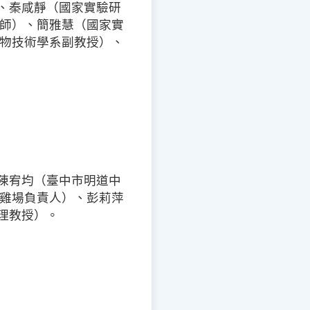
、秦咸靜（國家實驗研
醫師）、簡雅慧（國家實
生物技術學系副教授）、
陳宥均（臺中市明道中
蛋雞場負責人）、彭莉萍
理教授）。