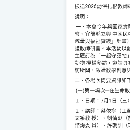
檢送2026動保扎根教
說明：
一、本會今年與國家實
會、宜蘭縣立興 中國民
減量與福祉實踐」計畫
護教師研習。本活動以
主題訂為「一起守護牠
動物 機構參訪，邀請
訪所聞，激盪教學創意
二、各場次簡要資訊如
(一)第一場次─在生命
１、日期：7月1日（三
２、講師：蔡依寧（工
文系教 授）、劉倩彣（
諮詢委 員）、許朝訓