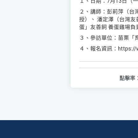
１、日期：7月13日（一
２、講師：彭莉萍（台
授）、 潘定澤（台灣
蛋」友善飼 養蛋雞場負
３、參訪單位：苗栗「
４、報名資訊：https://www.l
點擊率