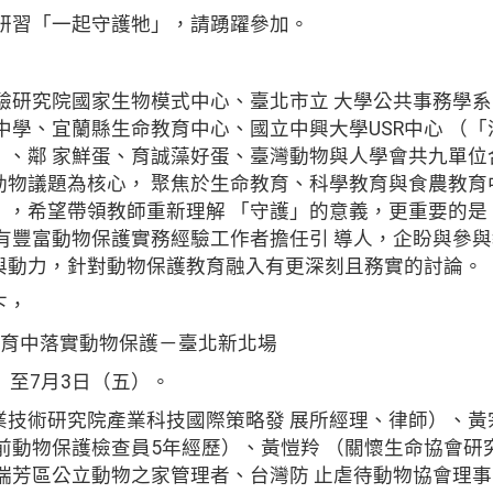
師研習「一起守護牠」，請踴躍參加。
驗研究院國家生物模式中心、臺北市立 大學公共事務學
中學、宜蘭縣生命教育中心、國立中興大學USR中心 （
）、鄰 家鮮蛋、育誠藻好蛋、臺灣動物與人學會共九單位
動物議題為核心， 聚焦於生命教育、科學教育與食農教育
」，希望帶領教師重新理解 「守護」的意義，更重要的是
具有豐富動物保護實務經驗工作者擔任引 導人，企盼與參
與動力，針對動物保護教育融入有更深刻且務實的討論。
下，
教育中落實動物保護－臺北新北場
）至7月3日（五）。
業技術研究院產業科技國際策略發 展所經理、律師）、黃
前動物保護檢查員5年經歷）、黃愷羚 （關懷生命協會研
（瑞芳區公立動物之家管理者、台灣防 止虐待動物協會理