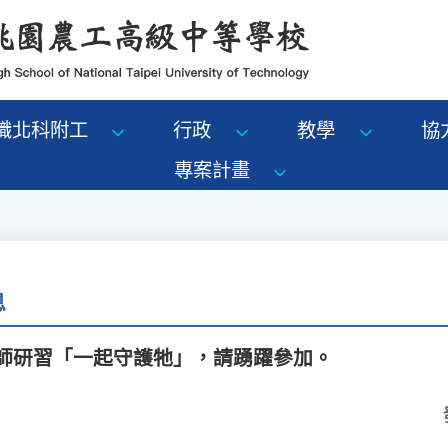
識北科附工
行政
教學
協
專案計畫
息
教師研習「一起守護牠」，請踴躍參加。