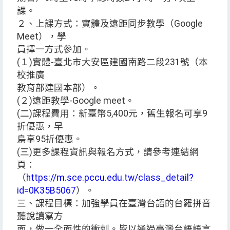
課。
２、上課方式：實體及遠距同步教學（Google
Meet），學
員擇一方式參加。
(１)實體-臺北市大安區建國南路二段231號（本
校推廣
教育部建國本部）。
(２)遠距教學-Google meet。
(二)課程費用：新臺幣5,400元，舊生報名可享9
折優惠，早
鳥享95折優惠。
(三)更多課程資訊與報名方式，請參考連結網
頁：
（
https://m.sce.pccu.edu.tw/class_detail?
id=0K35B5067
）。
三、課程目標：加強學員在臺灣台語的台羅拼音
聽說讀寫方
面，做一全面性的衝刺。皆以通過臺灣台語語言