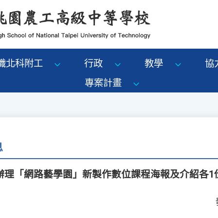
識北科附工
行政
教學
協
專案計畫
息
辦理「網路藝學園」新製作數位課程海報及介紹各1