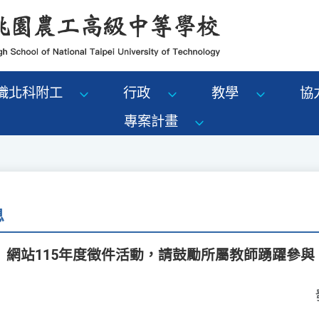
識北科附工
行政
教學
協
專案計畫
息
」網站115年度徵件活動，請鼓勵所屬教師踴躍參與