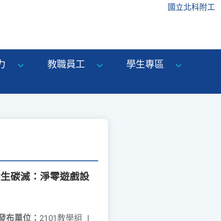
國立北科附工
力
教職員工
學生專區
碳生碳滅：淨零遊戲設
發布單位：
2101教學組
|