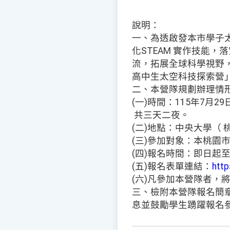
說明：
一、為透啟發本市學子
化STEAM 實作技能
流，拓展全球科學視野，
高中生太空科技探索營
二、本營隊規劃辦理情
(一)時間：115年7月
共三天二夜。
(二)地點：中央大學（ 
(三)參加對象：本桃園
(四)報名時間：即日起至5
(五)報名表單連結：
htt
(六)凡參加本營隊者，
三、檢附本營隊報名簡
息並鼓勵學生踴躍報名