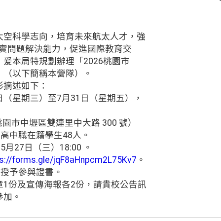
太空科學志向，培育未來航太人才，強
，落實問題解決能力，促進國際教育交
爰本局特規劃辦理「2026桃園市
」（以下簡稱本營隊）。
形摘述如下：
29日（星期三）至7月31日（星期五），
桃園市中壢區雙連里中大路 300 號）
市高中職在籍學生48人。
月27日（三）18:00 。
ps://forms.gle/jqF8aHnpcm2L75Kv7
。
將授予參與證書。
章1份及宣傳海報各2份，請貴校公告訊
參加。