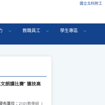
國立北科附工
力
教職員工
學生專區
文朗讀比賽" 獲技高
發布單位：
2101教學組
|