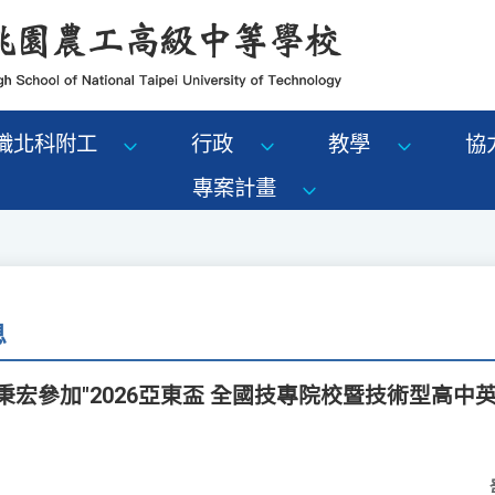
識北科附工
行政
教學
協
專案計畫
息
秉宏參加"2026亞東盃 全國技專院校暨技術型高中英