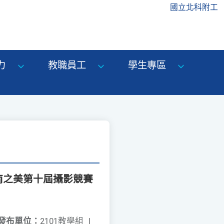
國立北科附工
力
教職員工
學生專區
南之美第十屆攝影競賽
發布單位：
2101教學組
|