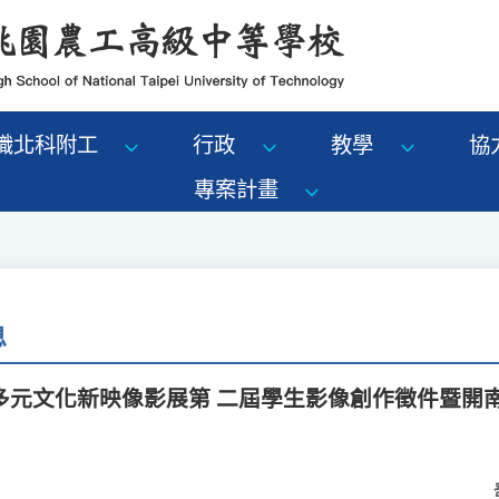
識北科附工
行政
教學
協
專案計畫
息
多元文化新映像影展第 二屆學生影像創作徵件暨開