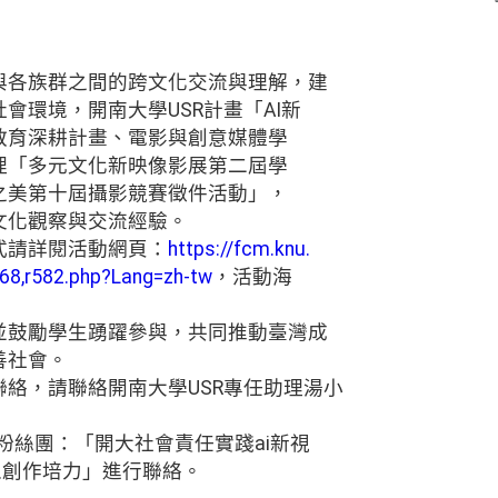
與各族群之間的跨文化交流與理解，建
會環境，開南大學USR計畫「AI新
教育深耕計畫、電影與創意媒體學
理「多元文化新映像影展第二屆學
之美第十屆攝影競賽徵件活動」，
文化觀察與交流經驗。
式請詳閱活動網頁：
https://fcm.knu.
68,r582.php?Lang=zh-tw
，活動海
並鼓勵學生踴躍參與，共同推動臺灣成
善社會。
絡，請聯絡開南大學USR專任助理湯小
ok粉絲團：「開大社會責任實踐ai新視
像創作培力」進行聯絡。