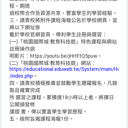
程，期透
過校際合作及資源共享，豐富學生的學習經驗。
三、請貴校將附件課程海報公告於學校網頁，並
將以下網址掛
載於學校官網首頁，俾利學生註冊與選習：
(一)「桃園國際城 教育科技遊」特色課程與網站
註冊操作說
明影片：https://youtu.be/jHrtFtQ5puw。
(二)「桃園國際城 教育科技遊」網站：
https://educational.eduweb.tw/System/main/Home
/index.php
。
四、請貴校積極推廣並鼓勵學生踴躍報名，凡錄
取且確實完成
所 選習之課程，累積達18小時以上者，將擇日
公開頒發修
課證 書，俾以豐富學生學習歷程。
五、檢附旨揭課程海報1份。