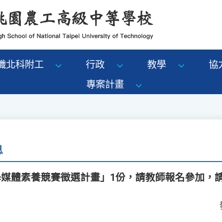
識北科附工
行政
教學
協
專案計畫
息
學媒體素養競賽徵選計畫」1份，請教師報名參加，