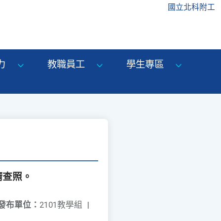
國立北科附工
力
教職員工
學生專區
請查照。
發布單位：
2101教學組
|